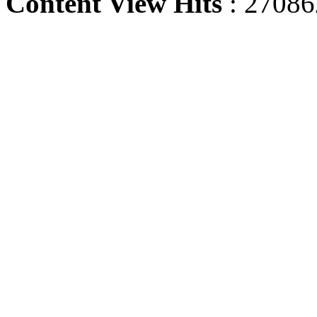
Content View Hits
: 27086