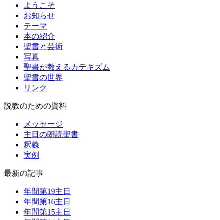
ようこそ
お知らせ
テーマ
本の紹介
聖書と芸術
写真
聖書が教えるカテキズム
聖書の世界
リンク
説教のための資料
メッセージ
主日の朗読聖書
釈義
実例
最新の記事
年間第19主日
年間第16主日
年間第15主日